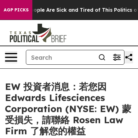
n Win: “People Are Sick and Tired of This Politics of 
AGP PICKS
EW 投資者消息：若您因
Edwards Lifesciences
Corporation (NYSE: EW) 蒙
受損失，請聯絡 Rosen Law
Firm 了解您的權益