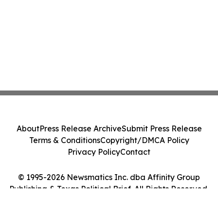
About
Press Release Archive
Submit Press Release
Terms & Conditions
Copyright/DMCA Policy
Privacy Policy
Contact
© 1995-2026 Newsmatics Inc. dba Affinity Group
Publishing & Texas Political Brief. All Rights Reserved.
Cookie Settings / Your Privacy Choices