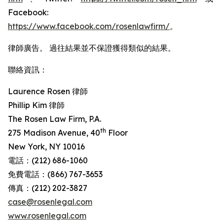
Facebook:
https://www.facebook.com/rosenlawfirm/
。
律師廣告。 過往結果並不保證獲得類似的結果。
聯絡資訊：
Laurence Rosen 律師
Phillip Kim 律師
The Rosen Law Firm, P.A.
th
275 Madison Avenue, 40
Floor
New York, NY 10016
電話：(212) 686-1060
免費電話：(866) 767-3653
傳真：(212) 202-3827
case@rosenlegal.com
www.rosenlegal.com